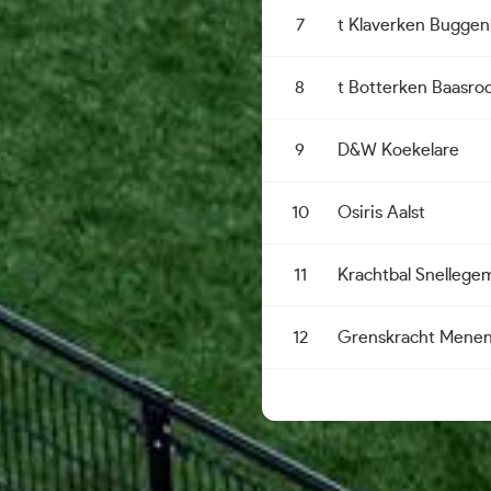
7
t Klaverken Bugge
8
t Botterken Baasro
9
D&W Koekelare
10
Osiris Aalst
11
Krachtbal Snellege
12
Grenskracht Mene