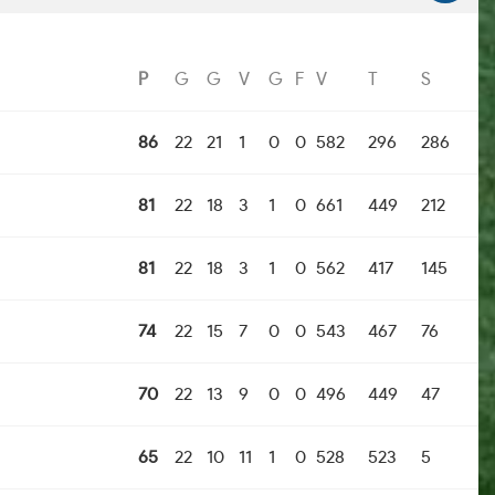
P
G
G
V
G
F
V
T
S
86
22
21
1
0
0
582
296
286
81
22
18
3
1
0
661
449
212
81
22
18
3
1
0
562
417
145
74
22
15
7
0
0
543
467
76
70
22
13
9
0
0
496
449
47
65
22
10
11
1
0
528
523
5