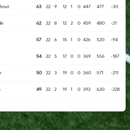
nhout
63
22
9
12
1
0
447
477
-30
de
62
22
8
12
2
0
459
480
-21
57
22
6
15
1
0
426
520
-94
54
22
5
17
0
0
369
556
-187
m
50
22
3
19
0
0
360
571
-211
n
49
22
2
19
1
0
392
620
-228