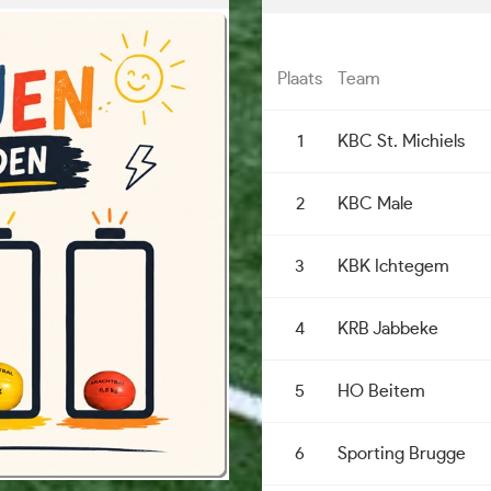
Plaats
Team
1
KBC St. Michiels
2
KBC Male
3
KBK Ichtegem
4
KRB Jabbeke
5
HO Beitem
6
Sporting Brugge