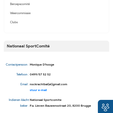
Beroepscomité
Weercommissie
Clubs
Nationaal SportComité
Contactpersoon :
Monique D'hooge
Telefoon :
0499/57 52 52
Email :
nsckrachtbal(at)gmail.com
stuur e-mail
Indienen klacht
Nationaal Sportcomite
beker :
P.a. Lieven Bauwensstraat 20, 8200 Brugge