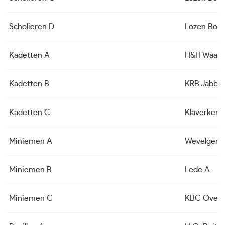
Scholieren D
Lozen Boch
Kadetten A
H&H Waar
Kadetten B
KRB Jabbe
Kadetten C
Klaverken
Miniemen A
Wevelgem
Miniemen B
Lede A
Miniemen C
KBC Overp