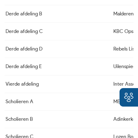
Derde afdeling B
Malderen
Derde afdeling C
KBC Opsta
Derde afdeling D
Rebels Lis
Derde afdeling E
Uilenspieg
Vierde afdeling
Inter Asse
Scholieren A
MEZ Snell
Scholieren B
Adinkerke
Scholieren C
Lozen Boch