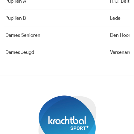
Pupillen A
H.O. Beite
Pupillen B
Lede
Dames Senioren
Den Hoorn
Dames Jeugd
Varsenare 