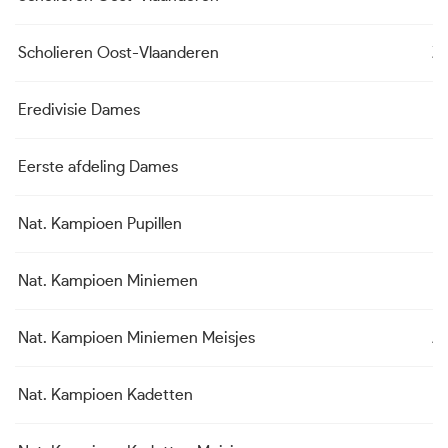
Scholieren Oost-Vlaanderen
Z.
Eredivisie Dames
K
Eerste afdeling Dames
K
Nat. Kampioen Pupillen
No
Nat. Kampioen Miniemen
K
Nat. Kampioen Miniemen Meisjes
Av
Nat. Kampioen Kadetten
K