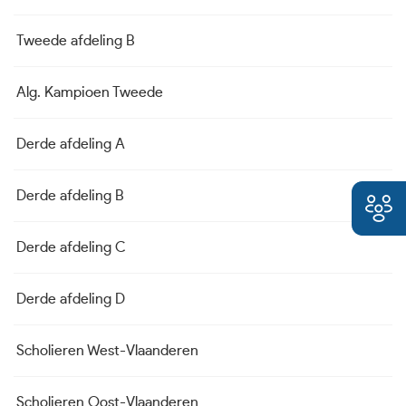
Tweede afdeling B
K
Alg. Kampioen Tweede
K
Derde afdeling A
KB
Derde afdeling B
K
Derde afdeling C
K
Derde afdeling D
PJ
Scholieren West-Vlaanderen
K
Scholieren Oost-Vlaanderen
KB