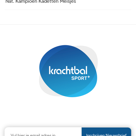
Nat. Kampioen Kadetten Meisjes
K
Inschrijven Nieuwsbrief