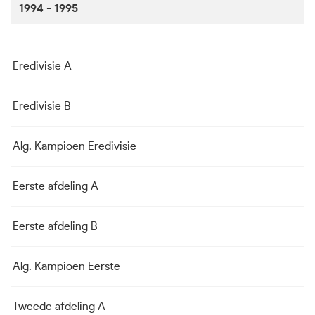
1994 - 1995
Eredivisie A
In
Eredivisie B
H.
Alg. Kampioen Eredivisie
In
Eerste afdeling A
Pa
Eerste afdeling B
No
Alg. Kampioen Eerste
No
Tweede afdeling A
K