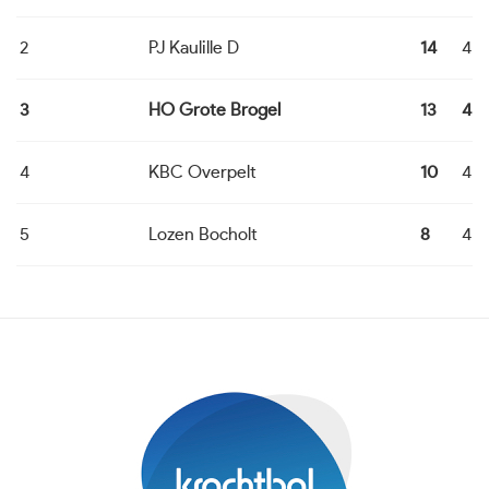
2
PJ Kaulille D
14
4
3
HO Grote Brogel
13
4
4
KBC Overpelt
10
4
5
Lozen Bocholt
8
4