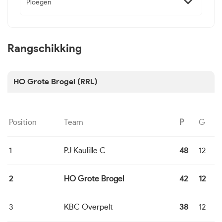
Ploegen
Rangschikking
HO Grote Brogel (RRL)
Position
Team
P
G
G
1
PJ Kaulille C
48
12
12
2
HO Grote Brogel
42
12
9
3
KBC Overpelt
38
12
8