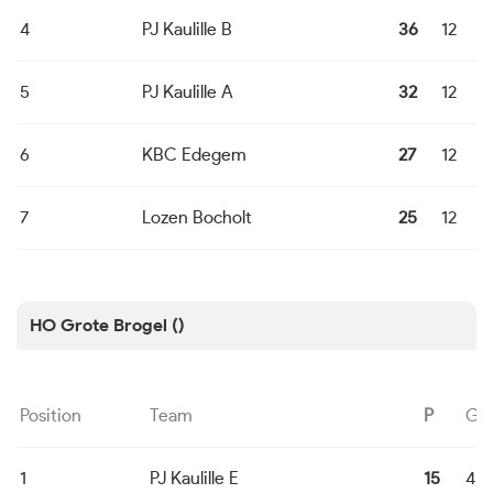
4
PJ Kaulille B
36
12
6
5
PJ Kaulille A
32
12
4
6
KBC Edegem
27
12
2
7
Lozen Bocholt
25
12
0
HO Grote Brogel ()
Position
Team
P
G
1
PJ Kaulille E
15
4