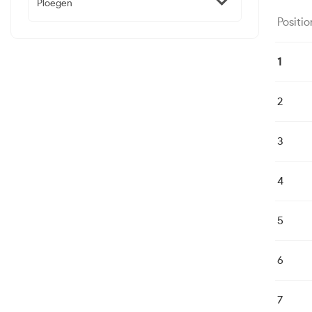
Ploegen
Positio
1
2
3
4
5
6
7