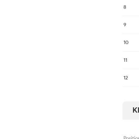
8
9
10
11
12
K
Positio