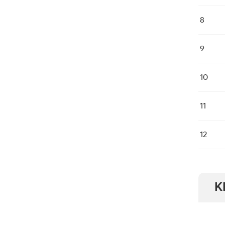
8
9
10
11
12
K