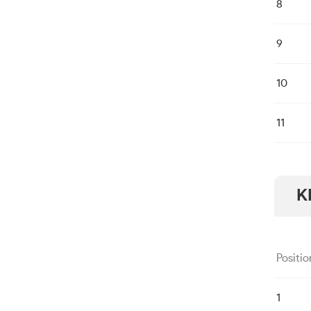
8
9
10
11
K
Positio
1