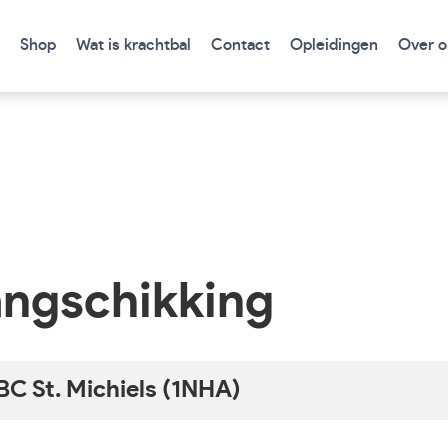
Shop
Wat is krachtbal
Contact
Opleidingen
Over o
ngschikking
BC St. Michiels (1NHA)