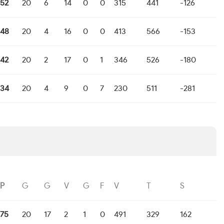
52
20
6
14
0
0
315
441
-126
48
20
4
16
0
0
413
566
-153
42
20
2
17
0
1
346
526
-180
34
20
4
9
0
7
230
511
-281
P
G
G
V
G
F
V
T
S
75
20
17
2
1
0
491
329
162