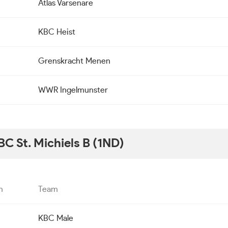
Atlas Varsenare
KBC Heist
Grenskracht Menen
WWR Ingelmunster
BC St. Michiels B (1ND)
n
Team
KBC Male