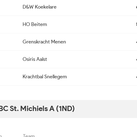
D&W Koekelare
HO Beitem
Grenskracht Menen
Osiris Aalst
Krachtbal Snellegem
BC St. Michiels A (1ND)
n
Team