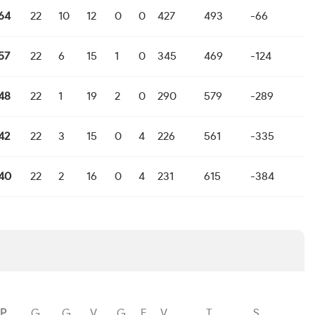
64
22
10
12
0
0
427
493
-66
57
22
6
15
1
0
345
469
-124
48
22
1
19
2
0
290
579
-289
42
22
3
15
0
4
226
561
-335
40
22
2
16
0
4
231
615
-384
P
G
G
V
G
F
V
T
S