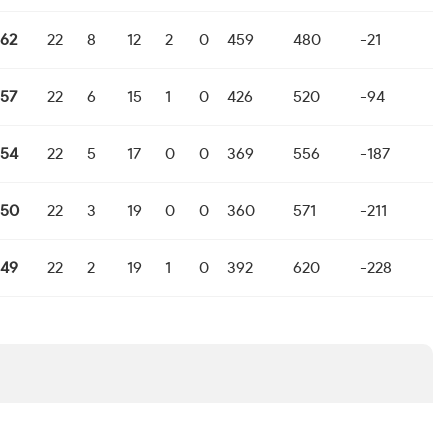
62
22
8
12
2
0
459
480
-21
57
22
6
15
1
0
426
520
-94
54
22
5
17
0
0
369
556
-187
50
22
3
19
0
0
360
571
-211
49
22
2
19
1
0
392
620
-228