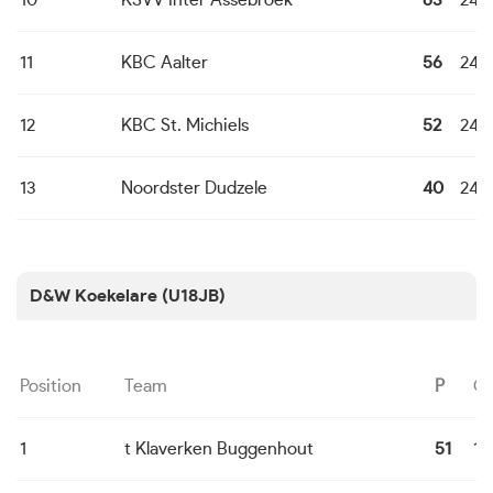
10
KSVV Inter Assebroek
63
24
11
KBC Aalter
56
24
12
KBC St. Michiels
52
24
13
Noordster Dudzele
40
24
D&W Koekelare (U18JB)
Position
Team
P
G
1
t Klaverken Buggenhout
51
14