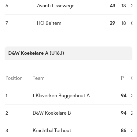
6
Avanti Lissewege
43
18
3
7
HO Beitem
29
18
0
D&W Koekelare A (U16J)
Position
Team
P
G
1
t Klaverken Buggenhout A
94
24
2
D&W Koekelare B
94
24
3
Krachtbal Torhout
86
24