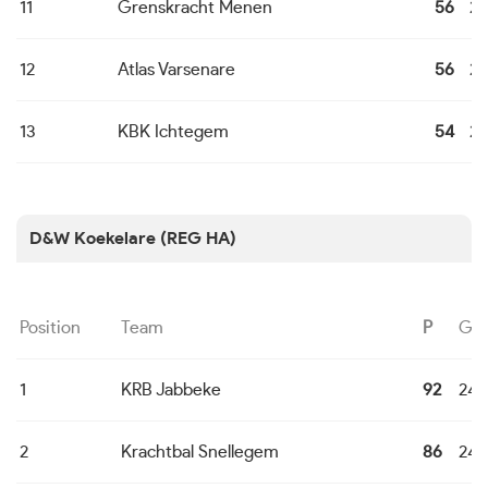
11
Grenskracht Menen
56
24
12
Atlas Varsenare
56
24
13
KBK Ichtegem
54
24
D&W Koekelare (REG HA)
Position
Team
P
G
1
KRB Jabbeke
92
24
2
Krachtbal Snellegem
86
24