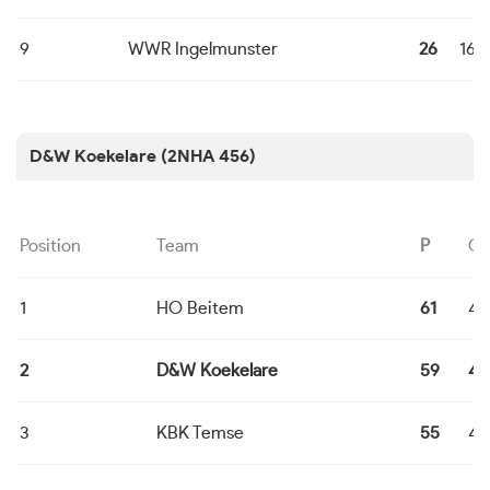
9
WWR Ingelmunster
26
16
D&W Koekelare (2NHA 456)
Position
Team
P
G
1
HO Beitem
61
4
2
D&W Koekelare
59
4
3
KBK Temse
55
4