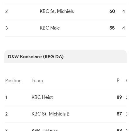
2
KBC St. Michiels
60
4
3
KBC Male
55
4
D&W Koekelare (REG DA)
Position
Team
P
G
1
KBC Heist
89
24
2
KBC St. Michiels B
87
24
3
KRB Jabbeke
83
24