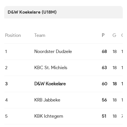
D&W Koekelare (U18M)
Position
Team
P
G
G
1
Noordster Dudzele
68
18
16
2
KBC St. Michiels
63
18
13
3
D&W Koekelare
60
18
12
4
KRB Jabbeke
56
18
10
5
KBK Ichtegem
51
18
7