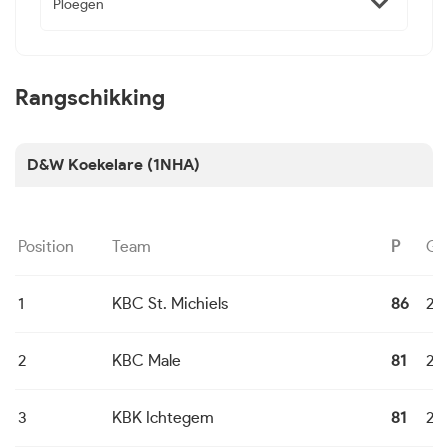
Ploegen
Rangschikking
D&W Koekelare (1NHA)
Position
Team
P
G
1
KBC St. Michiels
86
22
2
KBC Male
81
22
3
KBK Ichtegem
81
22