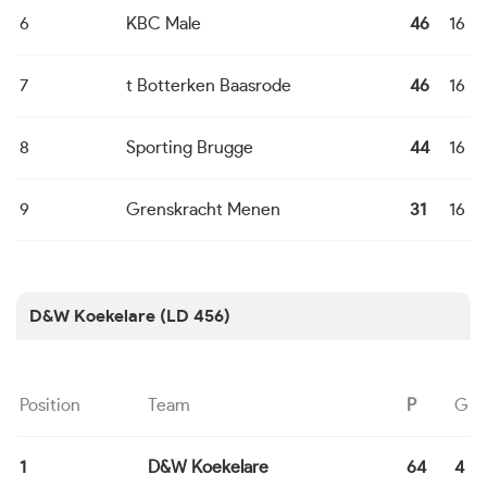
6
KBC Male
46
16
7
t Botterken Baasrode
46
16
8
Sporting Brugge
44
16
9
Grenskracht Menen
31
16
D&W Koekelare (LD 456)
Position
Team
P
G
1
D&W Koekelare
64
4