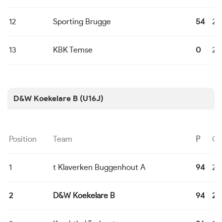
12
Sporting Brugge
54
24
13
KBK Temse
0
24
D&W Koekelare B (U16J)
Position
Team
P
G
1
t Klaverken Buggenhout A
94
24
2
D&W Koekelare B
94
24