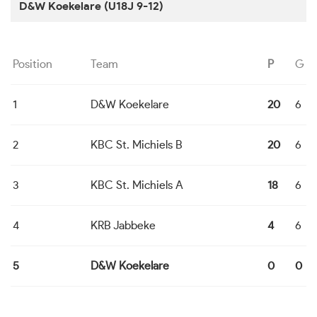
D&W Koekelare (U18J 9-12)
Position
Team
P
G
1
D&W Koekelare
20
6
2
KBC St. Michiels B
20
6
3
KBC St. Michiels A
18
6
4
KRB Jabbeke
4
6
5
D&W Koekelare
0
0