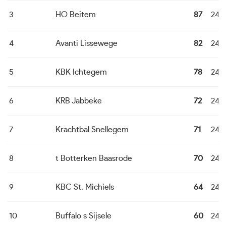
3
HO Beitem
87
24
4
Avanti Lissewege
82
24
5
KBK Ichtegem
78
24
6
KRB Jabbeke
72
24
7
Krachtbal Snellegem
71
24
8
t Botterken Baasrode
70
24
9
KBC St. Michiels
64
24
10
Buffalo s Sijsele
60
24