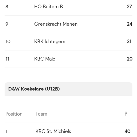
8
HO Beitem B
27
9
Grenskracht Menen
24
10
KBK Ichtegem
21
11
KBC Male
20
D&W Koekelare (U12B)
Position
Team
P
1
KBC St. Michiels
40