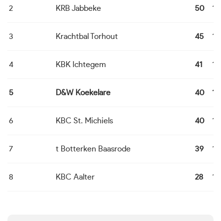
2
KRB Jabbeke
50
14
3
Krachtbal Torhout
45
14
4
KBK Ichtegem
41
14
5
D&W Koekelare
40
14
6
KBC St. Michiels
40
14
7
t Botterken Baasrode
39
14
8
KBC Aalter
28
14