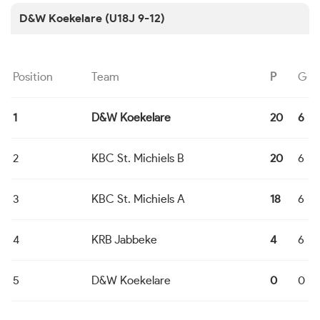
D&W Koekelare (U18J 9-12)
Position
Team
P
G
1
D&W Koekelare
20
6
2
KBC St. Michiels B
20
6
3
KBC St. Michiels A
18
6
4
KRB Jabbeke
4
6
5
D&W Koekelare
0
0