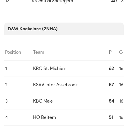
12
Krachtbal Snellegem
40
22
D&W Koekelare (2NHA)
Position
Team
P
G
1
KBC St. Michiels
62
16
2
KSVV Inter Assebroek
57
16
3
KBC Male
54
16
4
HO Beitem
51
16