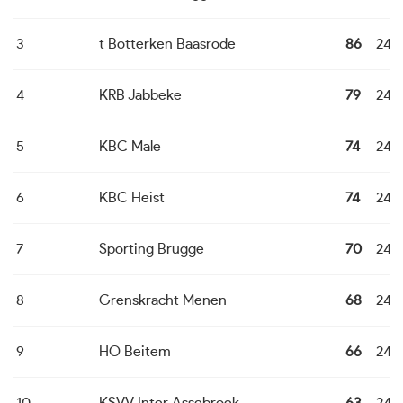
3
t Botterken Baasrode
86
24
4
KRB Jabbeke
79
24
5
KBC Male
74
24
6
KBC Heist
74
24
7
Sporting Brugge
70
24
8
Grenskracht Menen
68
24
9
HO Beitem
66
24