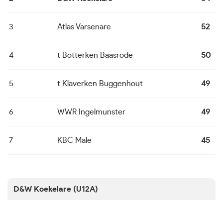
3
Atlas Varsenare
52
1
4
t Botterken Baasrode
50
1
5
t Klaverken Buggenhout
49
1
6
WWR Ingelmunster
49
1
7
KBC Male
45
1
D&W Koekelare (U12A)