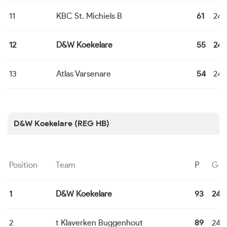
11
KBC St. Michiels B
61
24
12
D&W Koekelare
55
24
13
Atlas Varsenare
54
24
D&W Koekelare (REG HB)
Position
Team
P
G
1
D&W Koekelare
93
24
2
t Klaverken Buggenhout
89
24