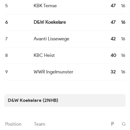
5
KBK Temse
47
16
6
D&W Koekelare
47
16
7
Avanti Lissewege
42
16
8
KBC Heist
40
16
9
WWR Ingelmunster
32
16
D&W Koekelare (2NHB)
Position
Team
P
G