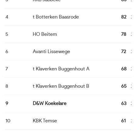
4
t Botterken Baasrode
82
24
5
HO Beitem
78
24
6
Avanti Lissewege
72
24
7
t Klaverken Buggenhout A
68
24
8
t Klaverken Buggenhout B
65
24
9
D&W Koekelare
63
24
10
KBK Temse
61
24