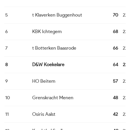
5
t Klaverken Buggenhout
70
22
6
KBK Ichtegem
68
22
7
t Botterken Baasrode
66
22
8
D&W Koekelare
64
22
9
HO Beitem
57
22
10
Grenskracht Menen
48
22
11
Osiris Aalst
42
22