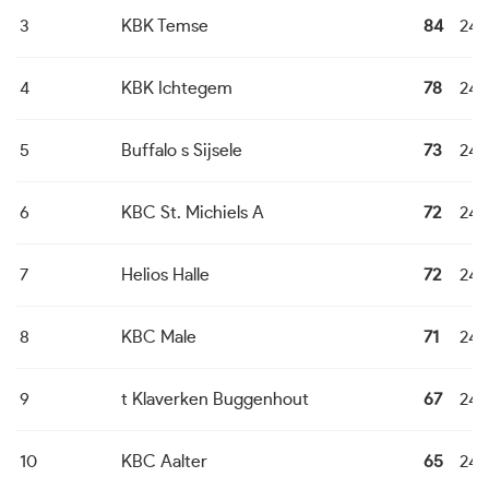
3
KBK Temse
84
24
4
KBK Ichtegem
78
24
5
Buffalo s Sijsele
73
24
6
KBC St. Michiels A
72
24
7
Helios Halle
72
24
8
KBC Male
71
24
9
t Klaverken Buggenhout
67
24
10
KBC Aalter
65
24