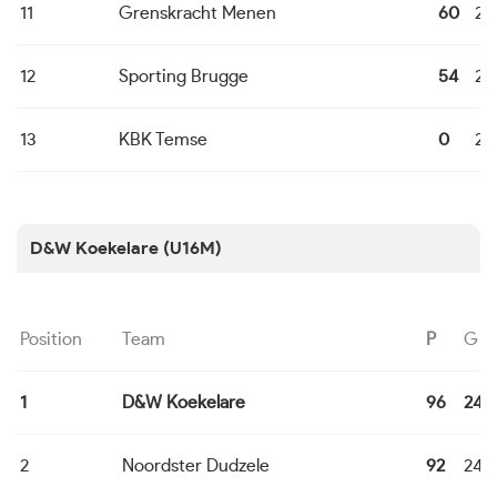
11
Grenskracht Menen
60
24
12
Sporting Brugge
54
24
13
KBK Temse
0
24
D&W Koekelare (U16M)
Position
Team
P
G
1
D&W Koekelare
96
24
2
Noordster Dudzele
92
24