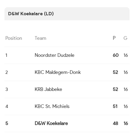
D&W Koekelare (LD)
Position
Team
P
G
1
Noordster Dudzele
60
16
2
KBC Maldegem-Donk
52
16
3
KRB Jabbeke
52
16
4
KBC St. Michiels
51
16
5
D&W Koekelare
48
16