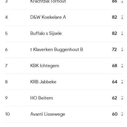
3
Krachtbal Torhout
86
24
4
D&W Koekelare A
82
24
5
Buffalo s Sijsele
82
24
6
t Klaverken Buggenhout B
72
24
7
KBK Ichtegem
68
24
8
KRB Jabbeke
64
24
9
HO Beitem
62
24
10
Avanti Lissewege
60
24