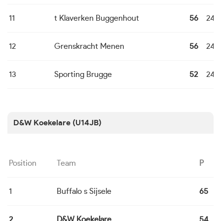
11
t Klaverken Buggenhout
56
24
12
Grenskracht Menen
56
24
13
Sporting Brugge
52
24
D&W Koekelare (U14JB)
Position
Team
P
1
Buffalo s Sijsele
65
1
2
D&W Koekelare
54
1