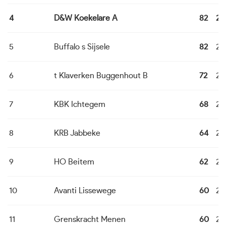
4
D&W Koekelare A
82
24
5
Buffalo s Sijsele
82
24
6
t Klaverken Buggenhout B
72
24
7
KBK Ichtegem
68
24
8
KRB Jabbeke
64
24
9
HO Beitem
62
24
10
Avanti Lissewege
60
24
11
Grenskracht Menen
60
24