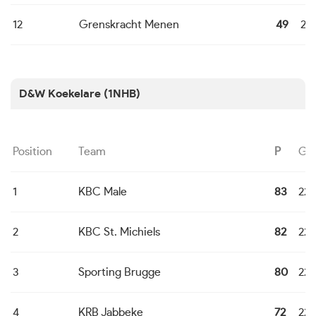
12
Grenskracht Menen
49
22
D&W Koekelare (1NHB)
Position
Team
P
G
1
KBC Male
83
22
2
KBC St. Michiels
82
22
3
Sporting Brugge
80
22
4
KRB Jabbeke
72
22