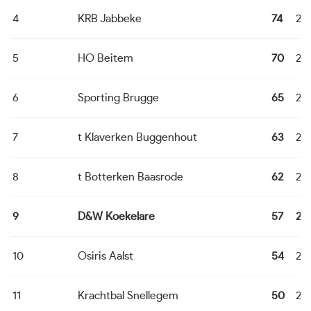
4
KRB Jabbeke
74
22
5
HO Beitem
70
22
6
Sporting Brugge
65
22
7
t Klaverken Buggenhout
63
22
8
t Botterken Baasrode
62
22
9
D&W Koekelare
57
22
10
Osiris Aalst
54
22
11
Krachtbal Snellegem
50
22