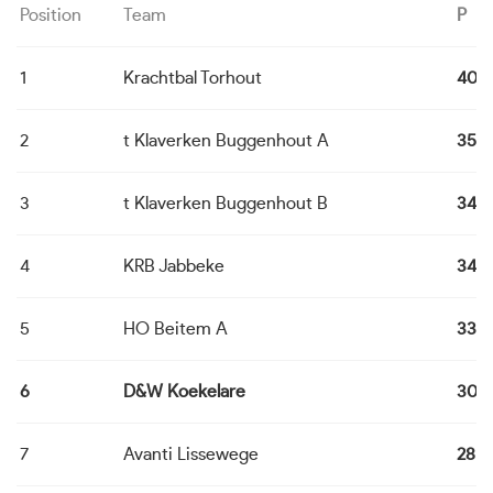
Position
Team
P
1
Krachtbal Torhout
40
2
t Klaverken Buggenhout A
35
3
t Klaverken Buggenhout B
34
4
KRB Jabbeke
34
5
HO Beitem A
33
6
D&W Koekelare
30
7
Avanti Lissewege
28