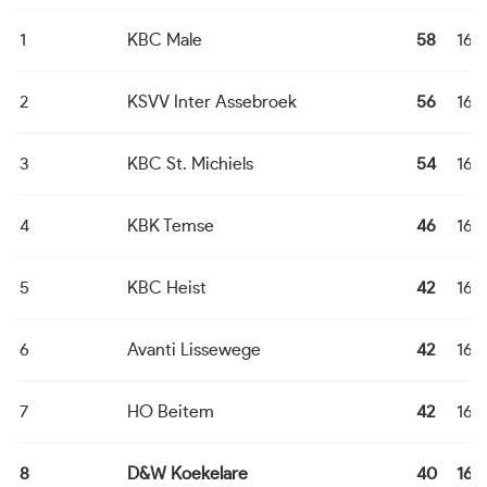
1
KBC Male
58
16
2
KSVV Inter Assebroek
56
16
3
KBC St. Michiels
54
16
4
KBK Temse
46
16
5
KBC Heist
42
16
6
Avanti Lissewege
42
16
7
HO Beitem
42
16
8
D&W Koekelare
40
16