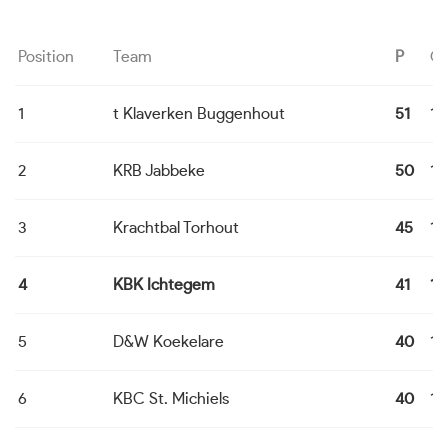
Position
Team
P
G
1
t Klaverken Buggenhout
51
14
2
KRB Jabbeke
50
14
3
Krachtbal Torhout
45
14
4
KBK Ichtegem
41
14
5
D&W Koekelare
40
14
6
KBC St. Michiels
40
14