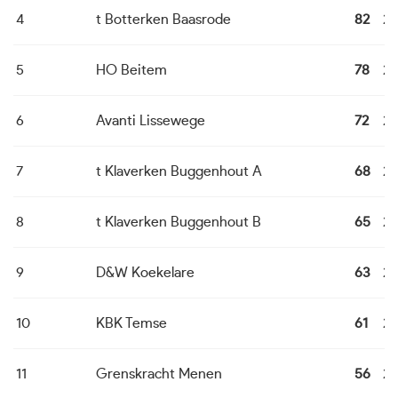
4
t Botterken Baasrode
82
24
5
HO Beitem
78
24
6
Avanti Lissewege
72
24
7
t Klaverken Buggenhout A
68
24
8
t Klaverken Buggenhout B
65
24
9
D&W Koekelare
63
24
10
KBK Temse
61
24
11
Grenskracht Menen
56
24