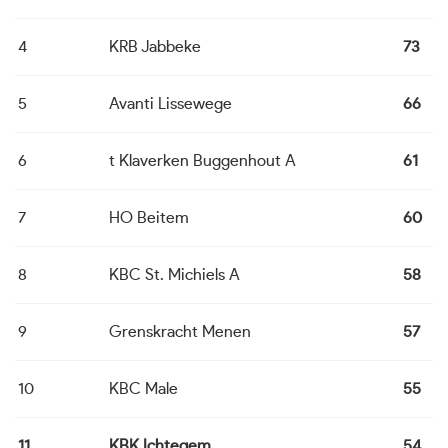
4
KRB Jabbeke
73
2
5
Avanti Lissewege
66
2
6
t Klaverken Buggenhout A
61
2
7
HO Beitem
60
2
8
KBC St. Michiels A
58
2
9
Grenskracht Menen
57
2
10
KBC Male
55
2
11
KBK Ichtegem
54
2