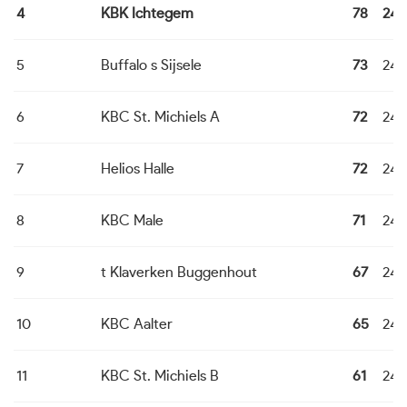
4
KBK Ichtegem
78
24
5
Buffalo s Sijsele
73
24
6
KBC St. Michiels A
72
24
7
Helios Halle
72
24
8
KBC Male
71
24
9
t Klaverken Buggenhout
67
24
10
KBC Aalter
65
24
11
KBC St. Michiels B
61
24