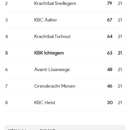
2
Krachtbal Snellegem
79
21
1
3
KBC Aalter
67
21
12
4
Krachtbal Torhout
64
21
11
5
KBK Ichtegem
63
21
1
6
Avanti Lissewege
48
21
6
7
Grenskracht Menen
46
21
4
8
KBC Heist
30
21
1