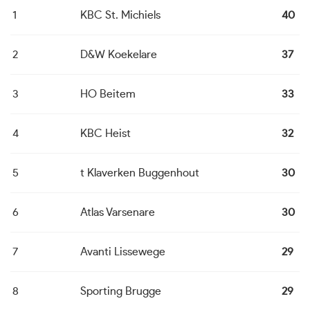
1
KBC St. Michiels
40
2
D&W Koekelare
37
3
HO Beitem
33
4
KBC Heist
32
5
t Klaverken Buggenhout
30
6
Atlas Varsenare
30
7
Avanti Lissewege
29
8
Sporting Brugge
29