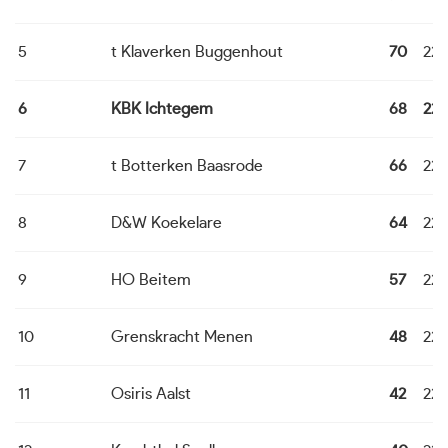
5
t Klaverken Buggenhout
70
22
6
KBK Ichtegem
68
22
7
t Botterken Baasrode
66
22
8
D&W Koekelare
64
22
9
HO Beitem
57
22
10
Grenskracht Menen
48
22
11
Osiris Aalst
42
22