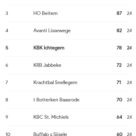
3
HO Beitem
87
24
4
Avanti Lissewege
82
24
5
KBK Ichtegem
78
24
6
KRB Jabbeke
72
24
7
Krachtbal Snellegem
71
24
8
t Botterken Baasrode
70
24
9
KBC St. Michiels
64
24
10
Buffalo s Sijsele
60
24