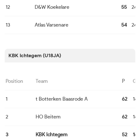
12
D&W Koekelare
55
24
13
Atlas Varsenare
54
24
KBK Ichtegem (U18JA)
Position
Team
P
G
1
t Botterken Baasrode A
62
16
2
HO Beitem
62
16
3
KBK Ichtegem
52
16