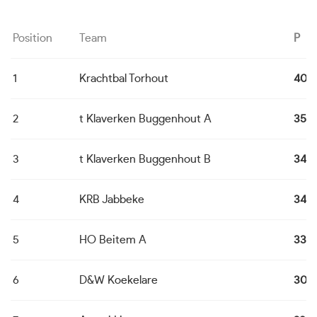
Position
Team
P
1
Krachtbal Torhout
40
2
t Klaverken Buggenhout A
35
3
t Klaverken Buggenhout B
34
4
KRB Jabbeke
34
5
HO Beitem A
33
6
D&W Koekelare
30