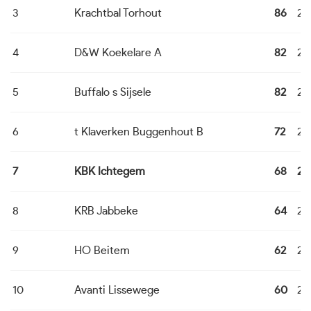
3
Krachtbal Torhout
86
24
4
D&W Koekelare A
82
24
5
Buffalo s Sijsele
82
24
6
t Klaverken Buggenhout B
72
24
7
KBK Ichtegem
68
24
8
KRB Jabbeke
64
24
9
HO Beitem
62
24
10
Avanti Lissewege
60
24