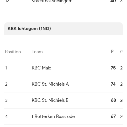
12
Krachtbal Snellegem
40
22
KBK Ichtegem (1ND)
Position
Team
P
G
1
KBC Male
75
20
2
KBC St. Michiels A
74
20
3
KBC St. Michiels B
68
20
4
t Botterken Baasrode
67
20