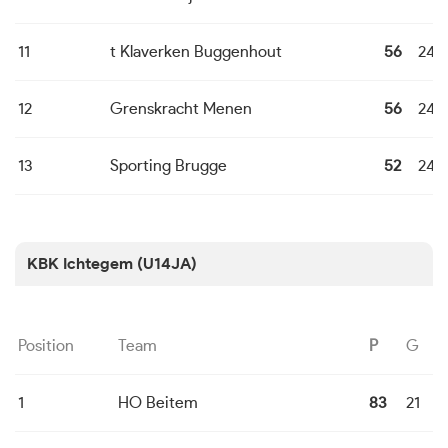
11
t Klaverken Buggenhout
56
24
12
Grenskracht Menen
56
24
13
Sporting Brugge
52
24
KBK Ichtegem (U14JA)
Position
Team
P
G
G
1
HO Beitem
83
21
2