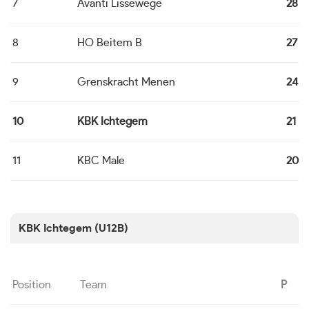
7
Avanti Lissewege
28
8
HO Beitem B
27
9
Grenskracht Menen
24
10
KBK Ichtegem
21
11
KBC Male
20
KBK Ichtegem (U12B)
Position
Team
P