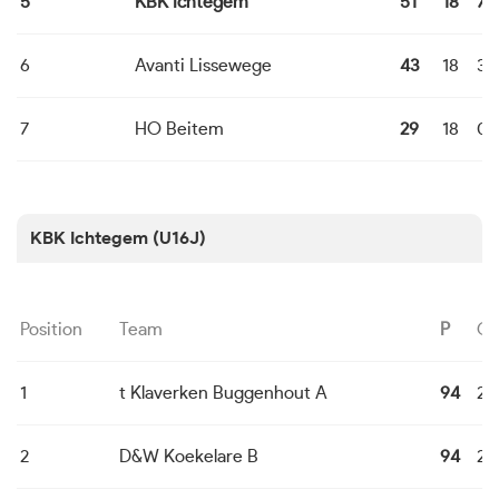
5
KBK Ichtegem
51
18
7
6
Avanti Lissewege
43
18
3
7
HO Beitem
29
18
0
KBK Ichtegem (U16J)
Position
Team
P
G
1
t Klaverken Buggenhout A
94
24
2
D&W Koekelare B
94
24