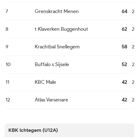
7
Grenskracht Menen
64
22
8
t Klaverken Buggenhout
62
22
9
Krachtbal Snellegem
58
22
10
Buffalo s Sijsele
52
22
11
KBC Male
42
22
12
Atlas Varsenare
42
22
KBK Ichtegem (U12A)