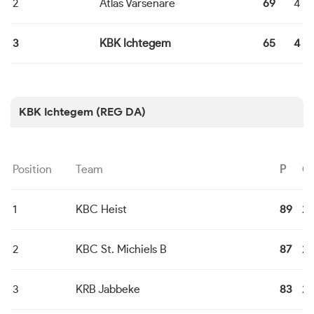
2
Atlas Varsenare
69
4
3
KBK Ichtegem
65
4
KBK Ichtegem (REG DA)
Position
Team
P
G
1
KBC Heist
89
24
2
KBC St. Michiels B
87
24
3
KRB Jabbeke
83
24