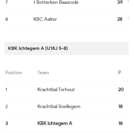
7
t Botterken Baasrode
39
14
8
KBC Aalter
28
14
KBK Ichtegem A (U18J 5-8)
Position
Team
P
1
Krachtbal Torhout
20
6
2
Krachtbal Snellegem
18
6
3
KBK Ichtegem A
18
6