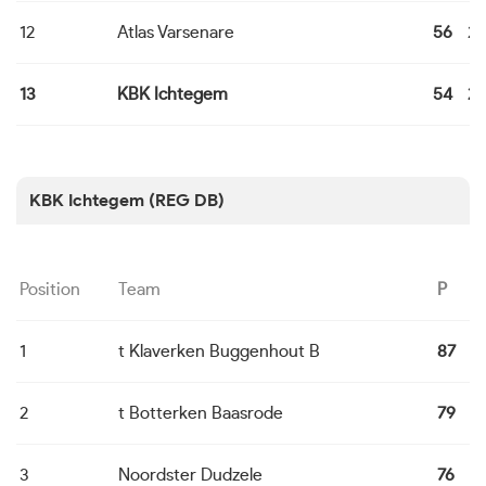
12
Atlas Varsenare
56
24
13
KBK Ichtegem
54
24
KBK Ichtegem (REG DB)
Position
Team
P
1
t Klaverken Buggenhout B
87
2
2
t Botterken Baasrode
79
2
3
Noordster Dudzele
76
2