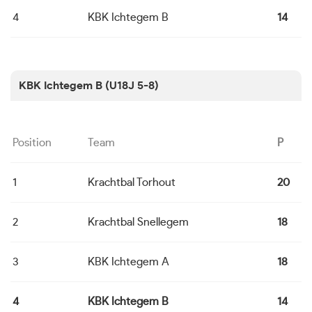
4
KBK Ichtegem B
14
6
KBK Ichtegem B (U18J 5-8)
Position
Team
P
1
Krachtbal Torhout
20
6
2
Krachtbal Snellegem
18
6
3
KBK Ichtegem A
18
6
4
KBK Ichtegem B
14
6