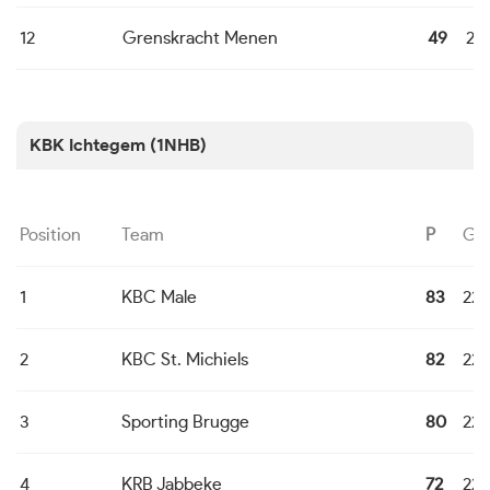
12
Grenskracht Menen
49
22
KBK Ichtegem (1NHB)
Position
Team
P
G
1
KBC Male
83
22
2
KBC St. Michiels
82
22
3
Sporting Brugge
80
22
4
KRB Jabbeke
72
22