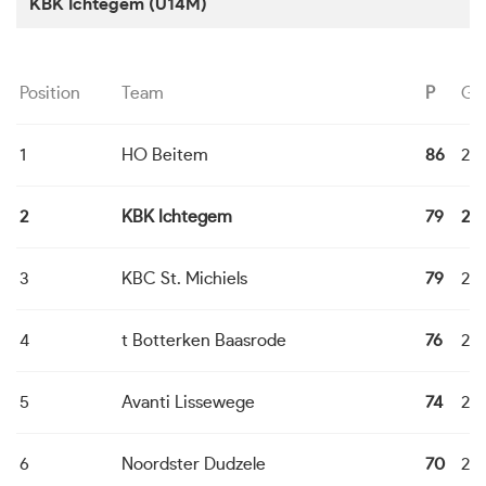
KBK Ichtegem (U14M)
Position
Team
P
G
1
HO Beitem
86
22
2
KBK Ichtegem
79
22
3
KBC St. Michiels
79
22
4
t Botterken Baasrode
76
22
5
Avanti Lissewege
74
22
6
Noordster Dudzele
70
22