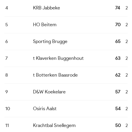
4
KRB Jabbeke
74
22
5
HO Beitem
70
22
6
Sporting Brugge
65
22
7
t Klaverken Buggenhout
63
22
8
t Botterken Baasrode
62
22
9
D&W Koekelare
57
22
10
Osiris Aalst
54
22
11
Krachtbal Snellegem
50
22