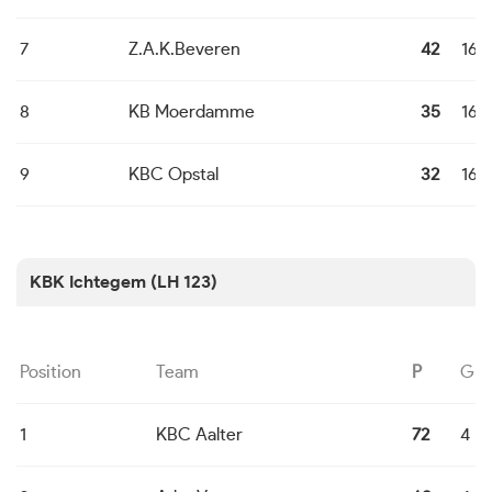
7
Z.A.K.Beveren
42
16
8
KB Moerdamme
35
16
9
KBC Opstal
32
16
KBK Ichtegem (LH 123)
Position
Team
P
G
1
KBC Aalter
72
4