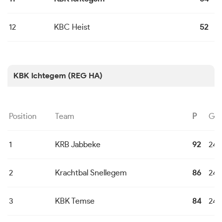
12
KBC Heist
52
2
KBK Ichtegem (REG HA)
Position
Team
P
G
1
KRB Jabbeke
92
24
2
Krachtbal Snellegem
86
24
3
KBK Temse
84
24