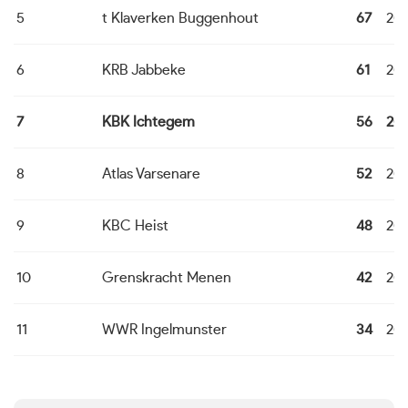
5
t Klaverken Buggenhout
67
20
6
KRB Jabbeke
61
20
7
KBK Ichtegem
56
20
8
Atlas Varsenare
52
20
9
KBC Heist
48
20
10
Grenskracht Menen
42
20
11
WWR Ingelmunster
34
20