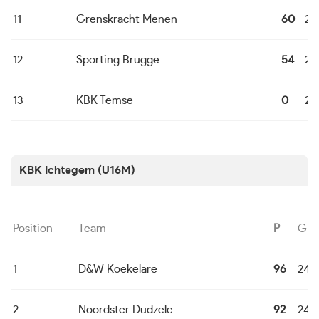
11
Grenskracht Menen
60
24
12
Sporting Brugge
54
24
13
KBK Temse
0
24
KBK Ichtegem (U16M)
Position
Team
P
G
1
D&W Koekelare
96
24
2
Noordster Dudzele
92
24