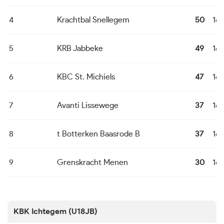
4
Krachtbal Snellegem
50
16
5
KRB Jabbeke
49
16
6
KBC St. Michiels
47
16
7
Avanti Lissewege
37
16
8
t Botterken Baasrode B
37
16
9
Grenskracht Menen
30
16
KBK Ichtegem (U18JB)