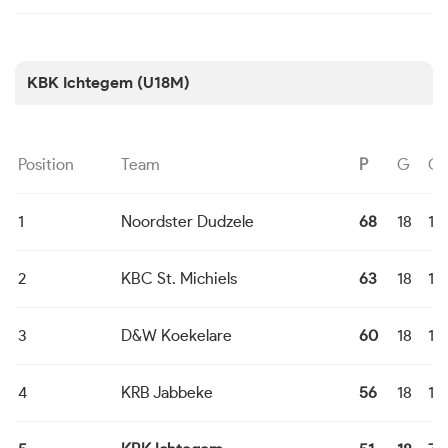
KBK Ichtegem (U18M)
Position
Team
P
G
G
1
Noordster Dudzele
68
18
16
2
KBC St. Michiels
63
18
13
3
D&W Koekelare
60
18
12
4
KRB Jabbeke
56
18
10