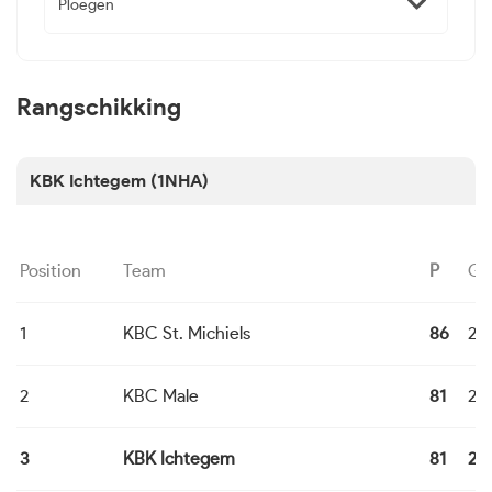
Ploegen
Rangschikking
KBK Ichtegem (1NHA)
Position
Team
P
G
1
KBC St. Michiels
86
22
2
KBC Male
81
22
3
KBK Ichtegem
81
22