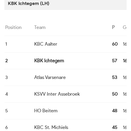
KBK Ichtegem (LH)
Position
Team
P
G
1
KBC Aalter
60
16
2
KBK Ichtegem
57
16
3
Atlas Varsenare
53
16
4
KSVV Inter Assebroek
50
16
5
HO Beitem
48
16
6
KBC St. Michiels
45
16