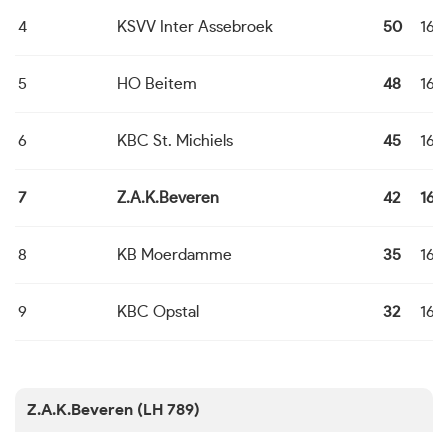
4
KSVV Inter Assebroek
50
16
5
HO Beitem
48
16
6
KBC St. Michiels
45
16
7
Z.A.K.Beveren
42
16
8
KB Moerdamme
35
16
9
KBC Opstal
32
16
Z.A.K.Beveren (LH 789)