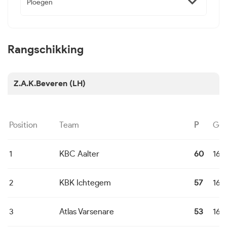
Ploegen
Rangschikking
Z.A.K.Beveren (LH)
Position
Team
P
G
1
KBC Aalter
60
16
2
KBK Ichtegem
57
16
3
Atlas Varsenare
53
16