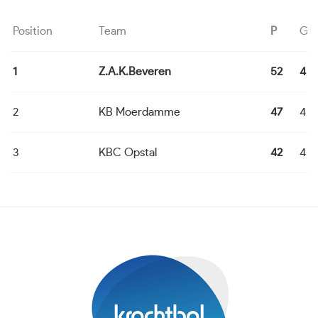
Position
Team
P
G
1
Z.A.K.Beveren
52
4
2
KB Moerdamme
47
4
3
KBC Opstal
42
4