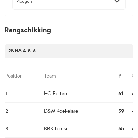
Ploegen
Rangschikking
2NHA 4-5-6
Position
Team
P
G
1
HO Beitem
61
4
2
D&W Koekelare
59
4
3
KBK Temse
55
4