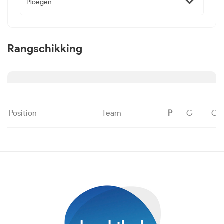
Ploegen
Rangschikking
Position
Team
P
G
G