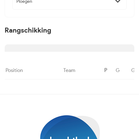
Ploegen
Rangschikking
Position
Team
P
G
G