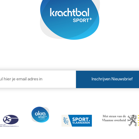
Inschrijven Nieuwsbrief