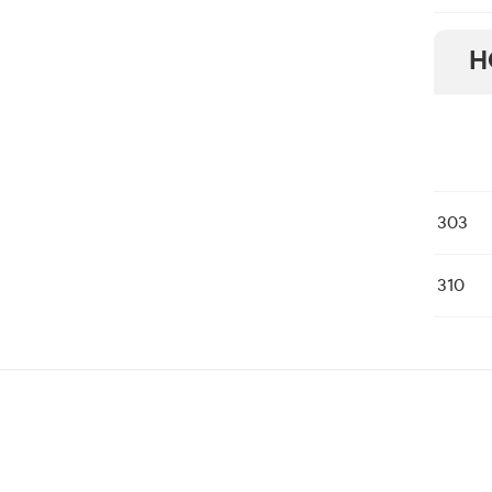
H
303
310