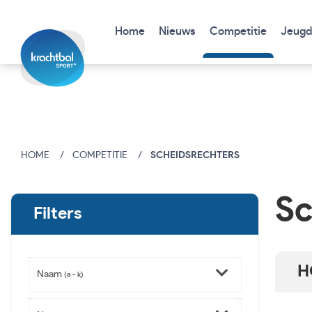
Home
Nieuws
Competitie
Jeugd
HOME
COMPETITIE
SCHEIDSRECHTERS
Sc
Filters
H
Naam
(a - k)