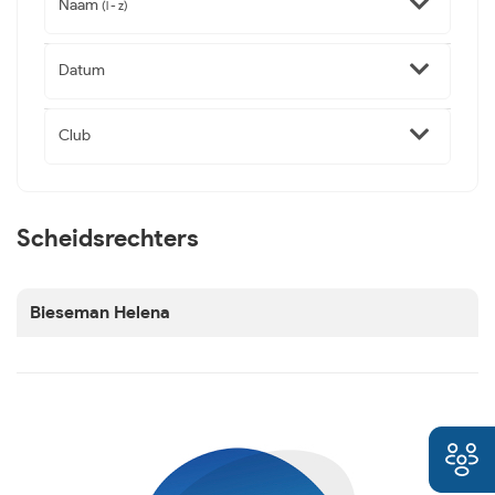
Naam
(l - z)
Datum
Club
Scheidsrechters
Bieseman Helena