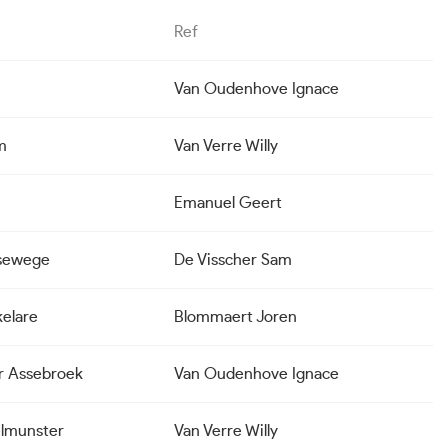
Ref
Van Oudenhove Ignace
m
Van Verre Willy
Emanuel Geert
ssewege
De Visscher Sam
elare
Blommaert Joren
r Assebroek
Van Oudenhove Ignace
lmunster
Van Verre Willy