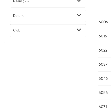
Naam
(l - z)
Datum
6006
Club
6016
6022
6037
6046
6056
6071