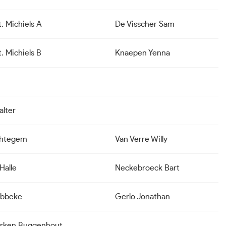
. Michiels A
De Visscher Sam
. Michiels B
Knaepen Yenna
lter
chtegem
Van Verre Willy
Halle
Neckebroeck Bart
abbeke
Gerlo Jonathan
erken Buggenhout