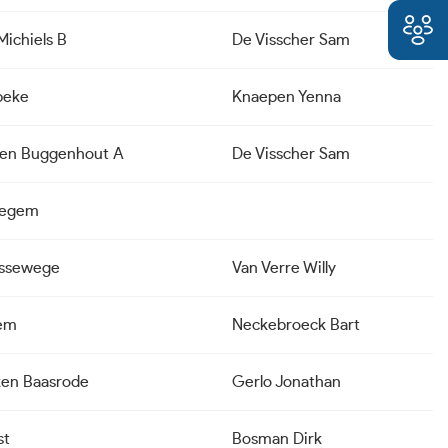
Michiels B
De Visscher Sam
beke
Knaepen Yenna
ken Buggenhout A
De Visscher Sam
tegem
issewege
Van Verre Willy
em
Neckebroeck Bart
ken Baasrode
Gerlo Jonathan
st
Bosman Dirk