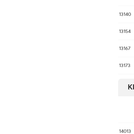
13140
13154
13167
13173
K
14013