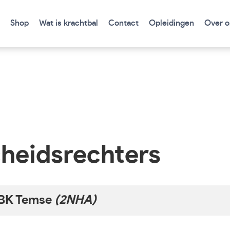
Shop
Wat is krachtbal
Contact
Opleidingen
Over o
heidsrechters
BK Temse
(2NHA)