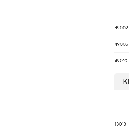
49002
49005
49010
K
13013