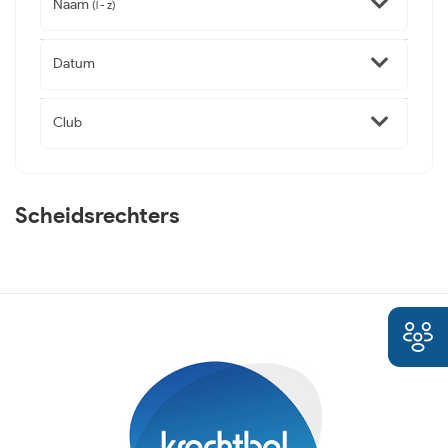
Naam
(l - z)
Datum
Club
Scheidsrechters